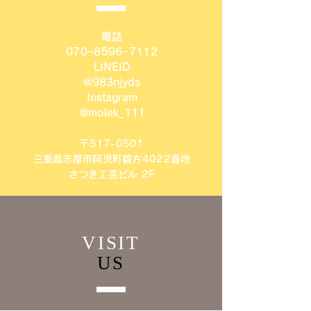
電話
070−8596−7112
LINEID
@983njyds
Instagram
@molek_111
〒517-0501
三重県志摩市阿児町鵜方4022番地
さつき工芸ビル 2F
VISIT
US